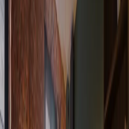
Reservar
ES
ES
¿Qué hierve en la olla?
Nuestros restaurantes
Eventos
El poder de la pasta
Iconos
Carbohidratos = Energía
Pasta en la carretera
Editorial
Be the pasta revolution
Impacto
Únete a nuestro equipo
Programa de fidelidad