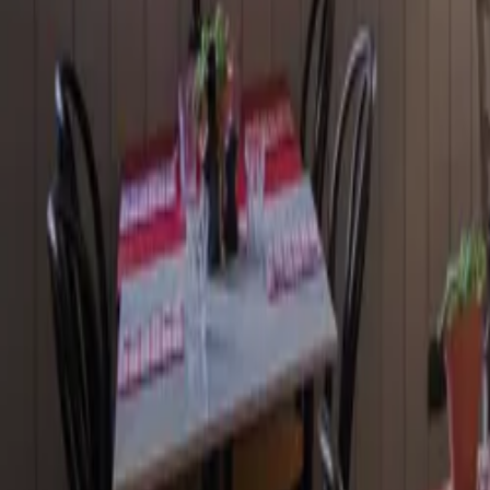
Reservar
ES
ES
¿Qué hierve en la olla?
Nuestros restaurantes
Eventos
El poder de la pasta
Iconos
Carbohidratos = Energía
Pasta en la carretera
Editorial
Be the pasta revolution
Impacto