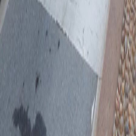
DE RESERVAR.
© MISCUSI SRL SOCIETÀ BENEFIT 2022 NIF:
IT09677510969
Política de Privacidad
Política de Cookies
Gestión de
Cookies
Whistleblowing
Síguenos también aquí: