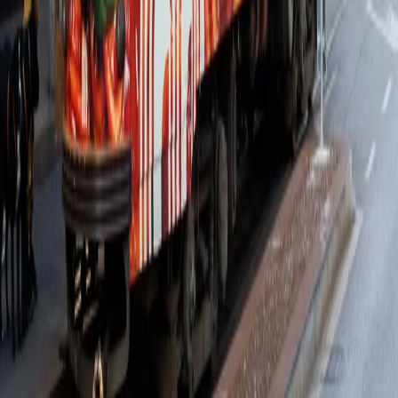
Le superpaste
¡Atrápalos a todos!
Prueba los platos exquisitos
Delicioso, delicioso
Ragu
Realmente delicioso
Un sabor para proteger
CARBONARA
No es solo pasta
RAGÚ
una isla de sabores
Siciliano
¿Por qué es
Superpasta?