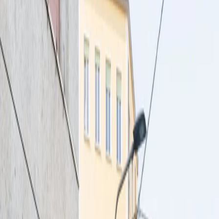
Reservar
ES
ES
¿Qué hierve en la olla?
Nuestros restaurantes
Eventos
El poder de la pasta
Iconos
Carbohidratos = Energía
Pasta en la carretera
Editorial
Be the pasta revolution
Impacto
Únete a nuestro equipo
Programa de fidelidad