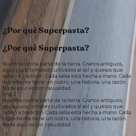
Esta es la Superpasta. Esta es nuestra declaración de
amor.
MISCUSI. EL PODER DEL SABOR
¿Por qué Superpasta?
¿Por qué Superpasta?
Nuestra cocina parte de la tierra. Granos antiguos,
agua pura, tomates cultivados al sol y quesos que
saben a tradición. Cada salsa está hecha a mano. Cada
ingrediente tiene un rostro, una historia, una razón.
Nada aquí es por casualidad.
Img 2
Nuestra cocina parte de la tierra. Granos antiguos,
agua pura, tomates cultivados al sol y quesos que
saben a tradición. Cada salsa está hecha a mano. Cada
ingrediente tiene un rostro, una historia, una razón.
Nada aquí es por casualidad.