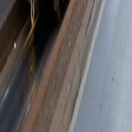
EL MANIFIESTO DE
SUPERPASTA MISCUSI — EL
PODER DEL SABOR
Creemos que el verdadero sabor es una revolución
silenciosa. Que basten pocos ingredientes — elegidos
con rigor, preparados con cuidado — para decirlo
todo. Sin atajos, sin artificios, sin etiquetas por descifrar.
Solo sabor, umami, amor.
Nuestra cocina parte de la tierra. Granos antiguos,
agua pura, tomates al sol y quesos que saben a
tradición. Cada salsa está hecha a mano. Cada
ingrediente tiene un rostro, una historia, una razón.
Nada está ahí por casualidad.
Y así nacen platos que hablan por sí mismos.
Despiertan recuerdos, te abrazan.
Que te hacen cerrar los ojos, para escuchar mejor.
Que saben a hogar, a fiesta, a Italia, a nosotros.