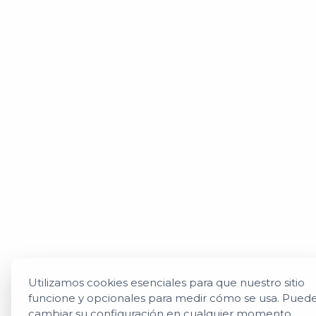
Utilizamos cookies esenciales para que nuestro sitio
funcione y opcionales para medir cómo se usa. Pued
cambiar su configuración en cualquier momento.