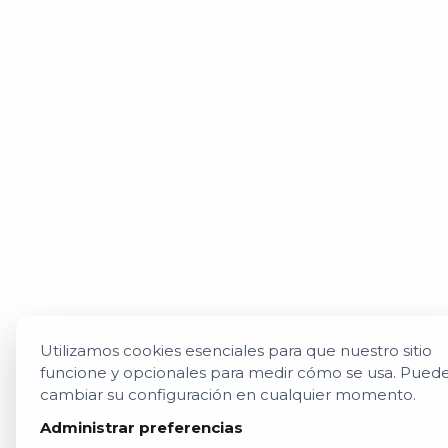
Utilizamos cookies esenciales para que nuestro sitio
funcione y opcionales para medir cómo se usa. Pued
cambiar su configuración en cualquier momento.
Administrar preferencias