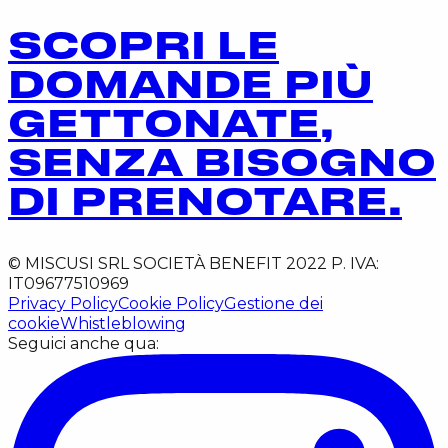
SCOPRI LE
DOMANDE PIÙ
GETTONATE,
SENZA BISOGNO
DI PRENOTARE.
© MISCUSI SRL SOCIETÀ BENEFIT 2022 P. IVA:
IT09677510969
Privacy Policy
Cookie Policy
Gestione dei
cookie
Whistleblowing
Seguici anche qua: