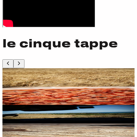
le cinque tappe
Dattilo
IL GRANO
Episodio 1
Mazara del Vallo
IL GAMBERO
Episodio 2
SELINUNTE
IL GRANO
Episodio 3
CASTELVETRANO
IL MULINO