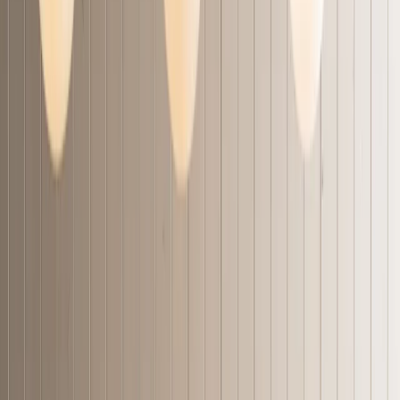
Réserver
FR
FR
Qu'est-ce qui mijote dans la marmite
Nos restaurants
Événements
Le pouvoir des pâtes
Icônes
Glucides = Énergie
Pâtes sur la route
Éditorial
Be the pasta revolution
Impact
Rejoignez notre équipe
Programme de fidélité