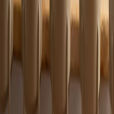
POPULAIRES,
SANS
RÉSERVATION
NÉCESSAIRE.
© MISCUSI SRL SOCIETÀ BENEFIT 2022 TVA:
IT09677510969
Politique de confidentialité
Politique des
cookies
Gestion des cookies
Whistleblowing
Suivez-nous aussi ici: