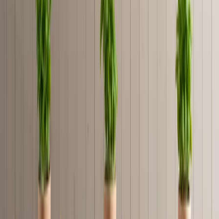
+39 0250030469
Get directions
Prenota un tavolo
Ordina online
Get directions
Prenota
Ordina
Opening hours
Today (7 août)
12:00 - 15:00, 19:00 - 22:00
⚠️
Tomorrow (8 août)
Closed (special hours)
See all opening hours
•