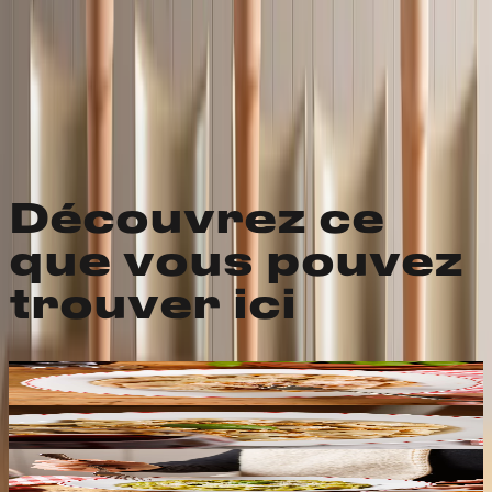
Découvrez ce
que vous pouvez
trouver ici
Gricia
Découvrez-la ici
Nocino
Découvre-le ici
Le Broccolone