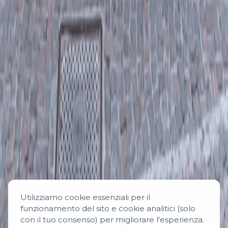
Utilizziamo cookie essenziali per il
funzionamento del sito e cookie analitici (solo
con il tuo consenso) per migliorare l'esperienza.