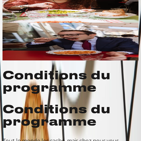
Il vous suffit d’un e-mail
dell’uni
ou des lycées et
du
lundi au vendredi
, pour le déjeuner et le dîner, une
réduction qui s’ajoute aux avantages de la fidélité.
En savoir plus
10% de réduction, sur tout
Convention des travailleurs
Mot
d’ordre
, ROI. Du
lundi
au vendredi,
les
économies
sont garanties;
les
pâtes
arrivent rapidement et le
goût est au top.
En savoir plus
Conditions du
programme
Conditions du
programme
Tout le monde les cache, mais chez nous vous