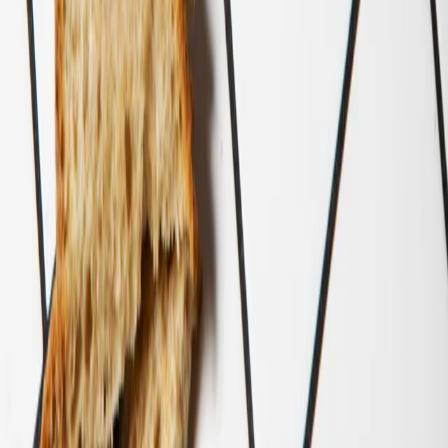
DÉCOUVREZ LES
QUESTIONS LES
PLUS
POPULAIRES,
SANS
RÉSERVATION
NÉCESSAIRE.
© MISCUSI SRL SOCIETÀ BENEFIT 2022 TVA:
IT09677510969
Politique de confidentialité
Politique des