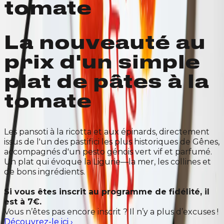
tomate
La nouveauté au
prix d'un simple
plat de pâtes à la
tomate
Les pansoti à la ricotta et aux épinards, directement
issus de l'un des pastifici les plus historiques de Gênes,
accompagnés d'un pesto génois vert vif et parfumé.
Un plat qui évoque la Ligurie—la mer, les collines et
de bons ingrédients.
Si vous êtes inscrit au programme de fidélité, il
est à 7€.
Vous n’êtes pas encore inscrit ? Il n’y a plus d’excuses !
Découvrez-le ici
›