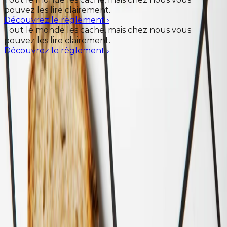
pouvez les lire clairement.
Découvrez le règlement
›
Tout le monde les cache, mais chez nous vous
pouvez les lire clairement.
Découvrez le règlement
›
Inscrivez-vous maintenant
https://order.miscusi.com/login
Il ne te reste qu'un clic pour le découvrir
Inscrivez-vous maintenant
Inscrivez-vous maintenant