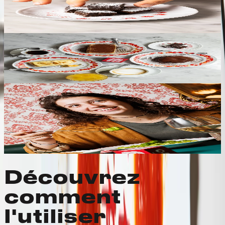
Inscris-toi et un baiser au chocolat t'attend déjà là-
bas. C'est notre façon de te dire « Bienvenue à bord,
maintenant on passe aux choses sérieuses ».
Un autre tour autour du soleil ?
Le dessert, c'est nous qui l'offrons.
Chez Miscusi, nous aimons célébrer. C'est pourquoi, le
jour de ton anniversaire, c'est nous qui nous
occupons du dessert, pour toi et pour toute la table.
Le plat du mois au prix d'un plat de pâtes à la tomate !
BIG DROP
Nous tenons à nos fidèles et nous proposons le plat
du moment à 7€.
Parce qu’à Miscusi, pour bien manger, il suffit de peu
;)
Découvrez le plat de ce mois-ci.
Découvrez
comment
l'utiliser