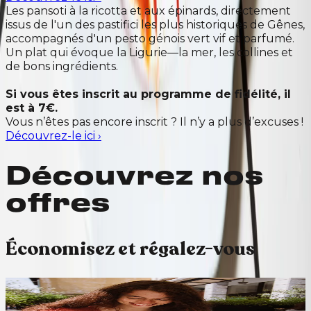
Les pansoti à la ricotta et aux épinards, directement
issus de l'un des pastifici les plus historiques de Gênes,
accompagnés d'un pesto génois vert vif et parfumé.
Un plat qui évoque la Ligurie—la mer, les collines et
de bons ingrédients.
Si vous êtes inscrit au programme de fidélité, il
est à 7€.
Vous n’êtes pas encore inscrit ? Il n’y a plus d’excuses !
Découvrez-le ici
›
Découvrez nos
offres
Économisez et régalez-vous
15 % de réduction sur tout.
Avantages étudiants