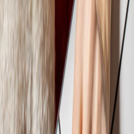
Réserver
FR
FR
Qu'est-ce qui mijote dans la marmite
Nos restaurants
Événements
Le pouvoir des pâtes
Icônes
Glucides = Énergie
Pâtes sur la route
Éditorial
Be the pasta revolution
Impact
Rejoignez notre équipe
Programme de fidélité