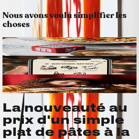
Nous avons voulu simplifier les
choses
Étape 1
Inscrivez-vous en ligne ou à table via le code QR.
Inscrivez-vous ici
Étape 2
Connectez-vous à votre compte à chaque
commande.
Étape 3
Vous trouvez et appliquez les offres directement
lorsque vous commandez.
La nouveauté au
prix d'un simple
plat de pâtes à la