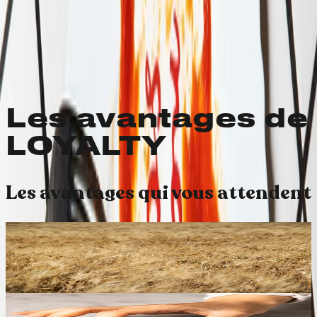
M-farm: qui
sème récolte
Les avantages de
LOYALTY
Les avantages qui vous attendent
Sur tout, tout le temps
4 % de cashback
À chaque commande, bénéficiez de 4 % de cashback
sur tout. Utilisez-le comme réduction directe sur vos
prochaines commandes.
BA-CIO, BA-CIO, BA-CIO, BA-CIO
Notre accueil