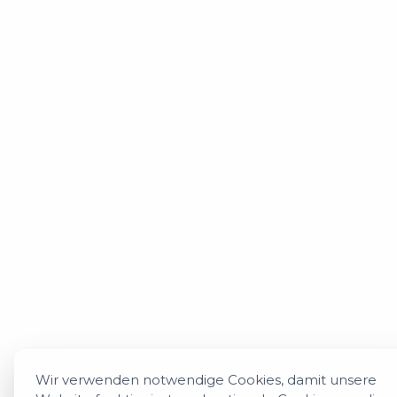
Wir verwenden notwendige Cookies, damit unsere