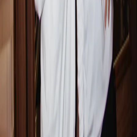
ENTDECKEN SIE
DIE
BELIEBTESTEN
FRAGEN,
OHNE
RESERVIERUNG.
© MISCUSI SRL SOCIETÀ BENEFIT 2022 USt-IdNr.:
IT09677510969
Datenschutz
Cookie-Richtlinie
Cookie-
Verwaltung
Whistleblowing