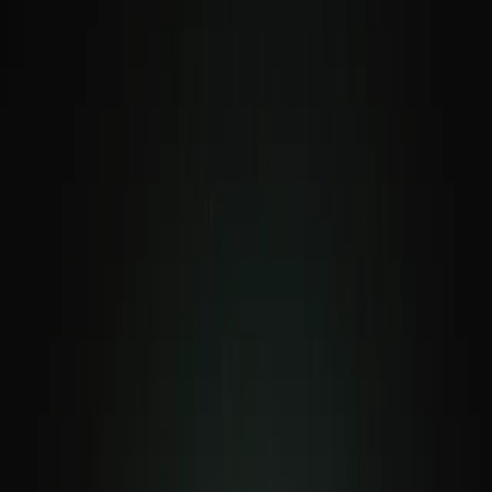
Tisch reservieren
DE
DE
Was kocht im Topf
Unsere Restaurants
Ereignisse
Die Kraft der Pasta
Icons
Kohlenhydrate = Energie
Pasta Unterwegs
Leitartikel
Be the pasta revolution
Aufprall
Werde Teil unseres Teams
Loyalitätsprogramm