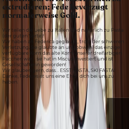
extrudieren; Fede bevorzugt
normalerweise Gold.
Wir teilen die Liebe zu Italien und natürlich zu Pasta
(der guten Sorte)!
Wir haben an Federica geglaubt, trotz der schweren
Verletzung. Sie glaubte an uns, obwohl das einzige
verfügbare Korn das alte Korn unserer dreifarbigen
Paccheri war… sie hat in Miscusi investiert und ist
Gesellschafterin geworden!
Wir glauben gern, dass… ESST PASTA, SKI FASTA!
Danke, Fede, es ist uns eine Ehre, dich bei uns zu
haben.