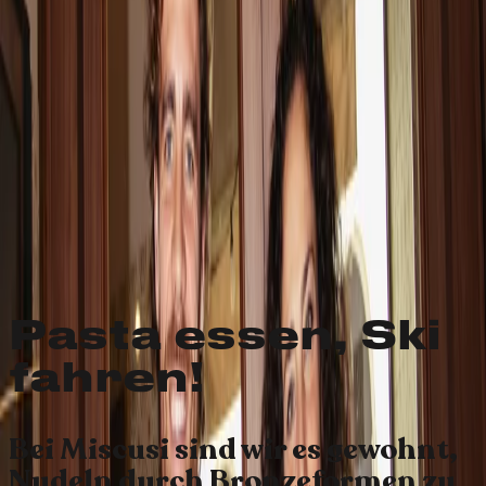
Willkommen in
der Family,
Fede
Federica Brignone, Pasta-
Liebhaberin und Miscusi-
Botschafterin
Pasta essen, Ski
fahren!
Bei Miscusi sind wir es gewohnt,
Nudeln durch Bronzeformen zu