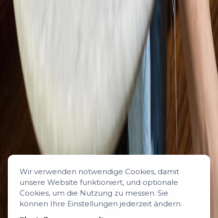
Wir verwenden notwendige Cookies, damit
unsere Website funktioniert, und optionale
Cookies, um die Nutzung zu messen. Sie
können Ihre Einstellungen jederzeit ändern.