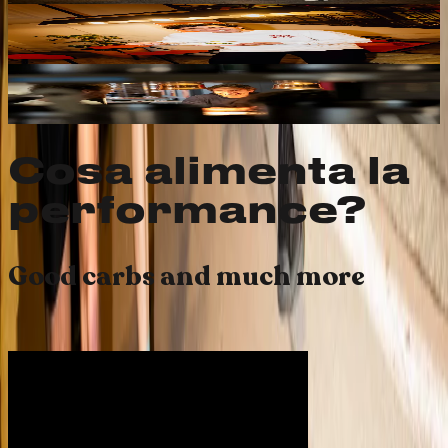
SWIM FASTA
Simone Barlaam
CONOSCI SIMONE
Ski FASTA
Guglielmo Bosca
CONOSCI GUGU
Cosa alimenta la
performance?
Good carbs and much more