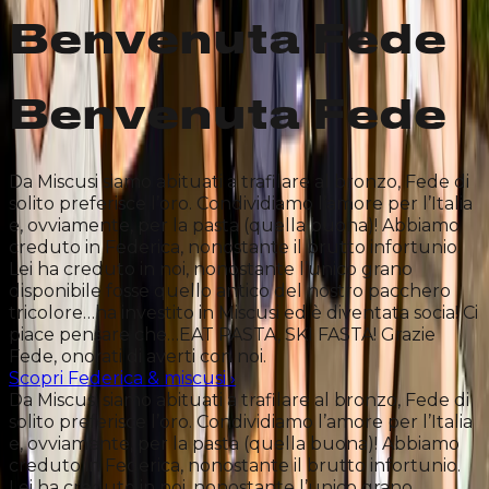
Benvenuta Fede
Benvenuta Fede
Da Miscusi siamo abituati a trafilare al bronzo, Fede di
solito preferisce l’oro. Condividiamo l’amore per l’Italia
e, ovviamente, per la pasta (quella buona)! Abbiamo
creduto in Federica, nonostante il brutto infortunio.
Lei ha creduto in noi, nonostante l’unico grano
disponibile fosse quello antico del nostro pacchero
tricolore…ha investito in Miscusi ed è diventata socia! Ci
piace pensare che…EAT PASTA, SKI FASTA! Grazie
Fede, onorati di averti con noi.
Scopri Federica & miscusi
›
Da Miscusi siamo abituati a trafilare al bronzo, Fede di
solito preferisce l’oro. Condividiamo l’amore per l’Italia
e, ovviamente, per la pasta (quella buona)! Abbiamo
creduto in Federica, nonostante il brutto infortunio.
Lei ha creduto in noi, nonostante l’unico grano