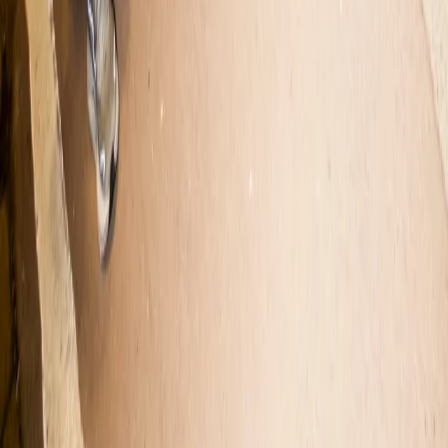
SCOPRI LE
DOMANDE PIÙ
GETTONATE,
SENZA BISOGNO
DI PRENOTARE.
© MISCUSI SRL SOCIETÀ BENEFIT 2022 P. IVA:
IT09677510969
Privacy Policy
Cookie Policy
Gestione dei
cookie
Whistleblowing
Seguici anche qua: