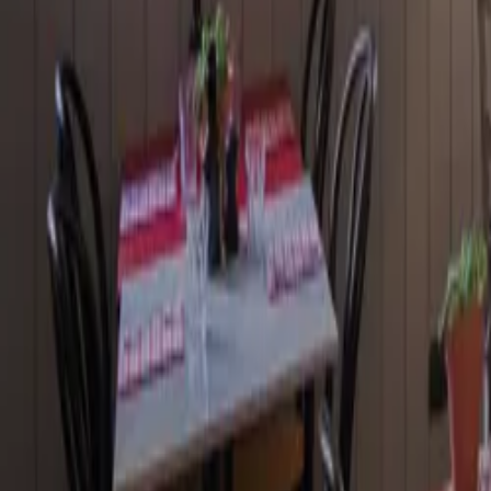
Prenota
IT
IT
Menu
Ristoranti
Eventi
The power of pasta
Le icone
Carboidrati=Energia
Pasta on the road
Editoriale
Impact
Impatto