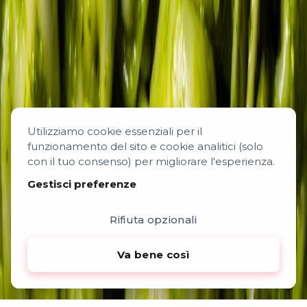
Utilizziamo cookie essenziali per il
funzionamento del sito e cookie analitici (solo
con il tuo consenso) per migliorare l'esperienza.
Gestisci preferenze
Rifiuta opzionali
Va bene così