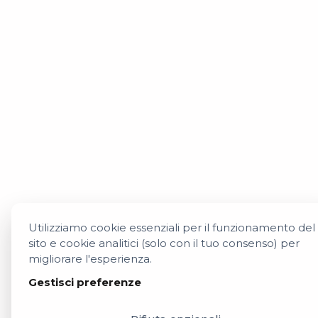
Utilizziamo cookie essenziali per il funzionamento del
sito e cookie analitici (solo con il tuo consenso) per
migliorare l'esperienza.
Gestisci preferenze