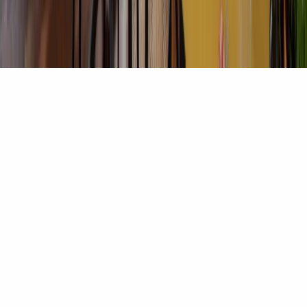
MISCUSI S.R.L. Società Benefit · P.IVA IT09677510969
Privacy Policy
Cookie Policy
Gestione dei
cookie
Whistleblowing