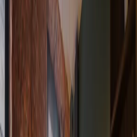
Prenota
IT
IT
Menu
Ristoranti
Eventi
The power of pasta
Le icone
Carboidrati=Energia
Pasta on the road
Editoriale
Impact
Impatto
Lavora con noi
Programma loyalty