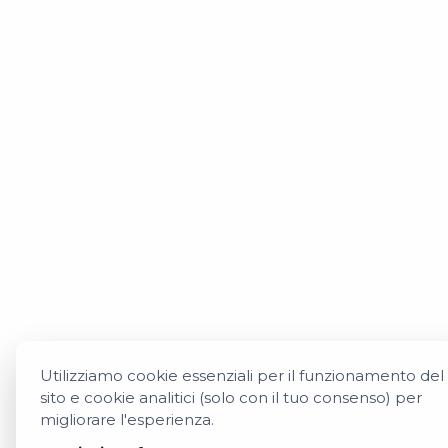
Utilizziamo cookie essenziali per il funzionamento del
sito e cookie analitici (solo con il tuo consenso) per
migliorare l'esperienza.