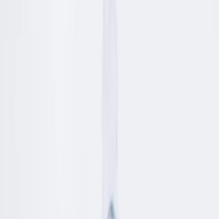
Prenota
IT
IT
Menu
Ristoranti
Eventi
The power of pasta
Le icone
Carboidrati=Energia
Pasta on the road
Editoriale
Impact
Impatto
Lavora con noi
Programma loyalty