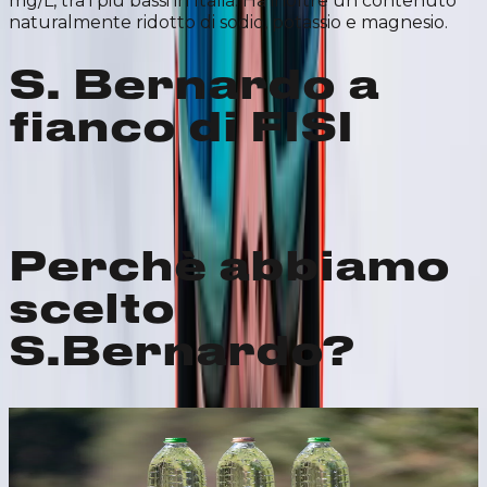
mg/L, tra i più bassi in Italia. Ha inoltre un contenuto
naturalmente ridotto di sodio, potassio e magnesio.
S. Bernardo a
fianco di FISI
Perchè abbiamo
scelto
S.Bernardo?
Consapevolezza
S.Bernardo crede sia fondamentale aiutare le
persone a leggere l’etichetta con consapevolezza,
per capire davvero il valore di ciò che bevono: pH