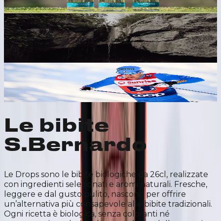
neutro ed equilibrio dei sali minerali.
Sostenibilità
Usiamo energia da fonti rinnovabili e, con Slow Food,
portiamo avanti tre progetti di tutela e rigenerazione
del territorio: così puntiamo a ridurre e compensare il
100% delle emissioni dirette entro il 2026.
Sport e Partnerships
Dal 2024 S.Bernardo è l’acqua ufficiale della FISI. Da
Federico Pellegrino a Lisa Vittozzi sostiene 12 atleti
d’eccellenza degli sport invernali.
Le bibite
S.Bernardo
Le Drops sono le bibite biologiche da 26cl, realizzate
con ingredienti selezionati e aromi naturali. Fresche,
leggere e dal gusto pulito, nascono per offrire
un’alternativa più consapevole alle bibite tradizionali.
Ogni ricetta è biologica, senza coloranti né