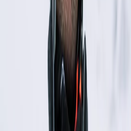
DOMANDE PIÙ
GETTONATE,
SENZA BISOGNO
DI PRENOTARE.
© MISCUSI SRL SOCIETÀ BENEFIT 2022 P. IVA:
IT09677510969
Privacy Policy
Cookie Policy
Gestione dei
cookie
Whistleblowing
Seguici anche qua: