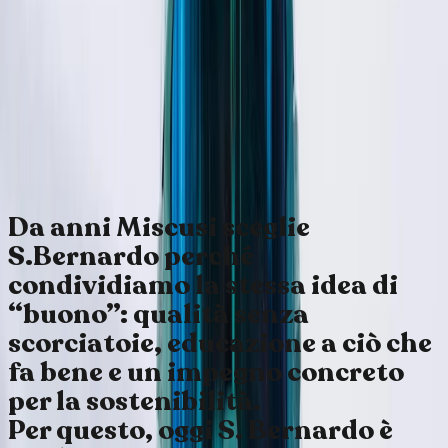
SENZ'ACQUA
NON SI VA DA
NESSUNA
PARTE
Da anni Miscusi sceglie
S.Bernardo perché
condividiamo la stessa idea di
“buono”: qualità senza
scorciatoie, educazione a ciò che
fa bene e un impegno concreto
per la sostenibilità.
Per questo, oggi S. Bernardo è